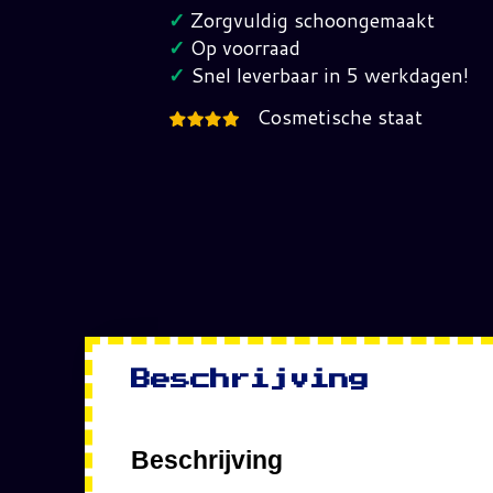
(V1)
✓
Zorgvuldig schoongemaakt
G.I.
✓
Op voorraad
Joe
✓
Snel leverbaar in 5 werkdagen!
hoeveelheid
Cosmetische staat
Beschrijving
Beschrijving