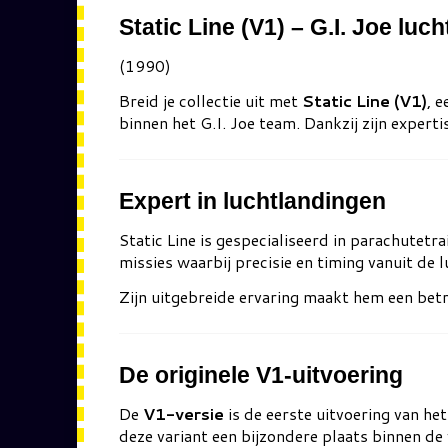
Static Line (V1) – G.I. Joe lu
(1990)
Breid je collectie uit met
Static Line (V1)
, 
binnen het G.I. Joe team. Dankzij zijn expert
Expert in luchtlandingen
Static Line
is gespecialiseerd in parachutetrai
missies waarbij precisie en timing vanuit de lu
Zijn uitgebreide ervaring maakt hem een bet
De originele V1-uitvoering
De
V1-versie
is de eerste uitvoering van he
deze variant een bijzondere plaats binnen de 