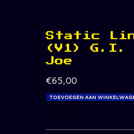
Static Li
(V1) G.I.
Joe
€
65,00
TOEVOEGEN AAN WINKELWAG
1 op voorraad
Static
Line