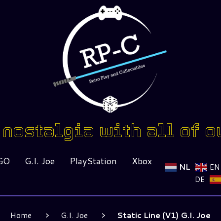
nostalgia with all of o
GO
G.I. Joe
PlayStation
Xbox
NL
EN
DE
Home
G.I. Joe
Static Line (V1) G.I. Joe