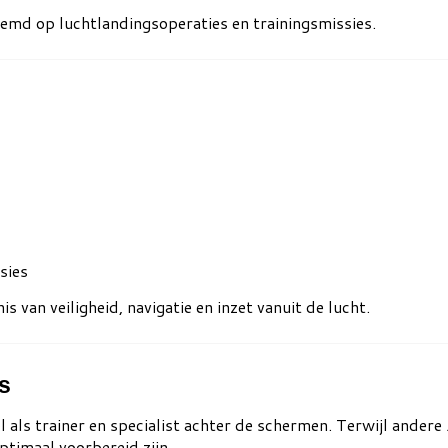
estemd op luchtlandingsoperaties en trainingsmissies.
sies
s van veiligheid, navigatie en inzet vanuit de lucht.
s
 rol als trainer en specialist achter de schermen. Terwijl ande
ptimaal voorbereid zijn.