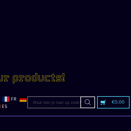
ur products!
Producten
FR
€
0,00
zoeken
ES