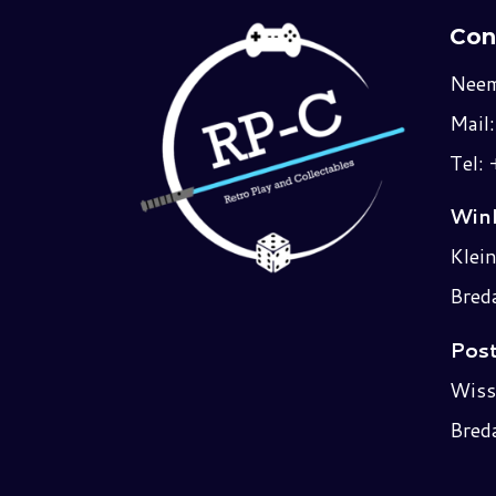
Con
Neem
Mail
Tel:
Wink
Klei
Bred
Post
Wiss
Bred