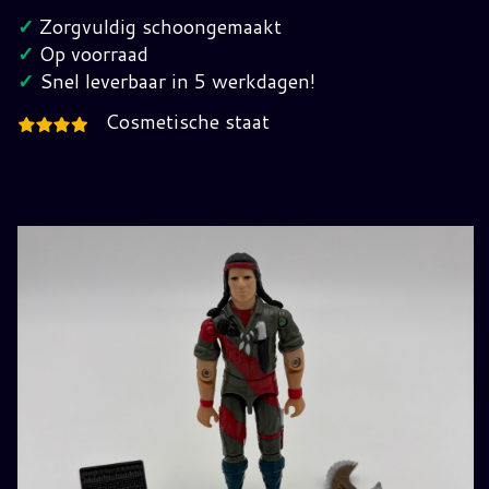
Freedom
✓
Zorgvuldig schoongemaakt
G.I.
✓
Op voorraad
Joe
✓
Snel leverbaar in 5 werkdagen!
hoeveelheid
Cosmetische staat