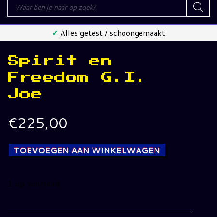
Producten
zoeken
✓
Alles getest / schoongemaakt
Spirit en
Freedom G.I.
Joe
€
225,00
TOEVOEGEN AAN WINKELWAGEN
1 op voorraad
Spirit
en