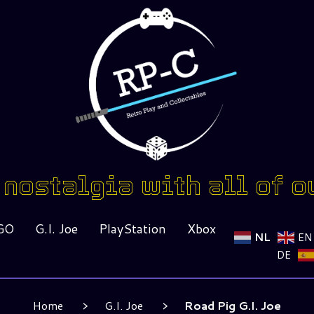
nostalgia with all of o
GO
G.I. Joe
PlayStation
Xbox
NL
EN
DE
Home
G.I. Joe
Road Pig G.I. Joe