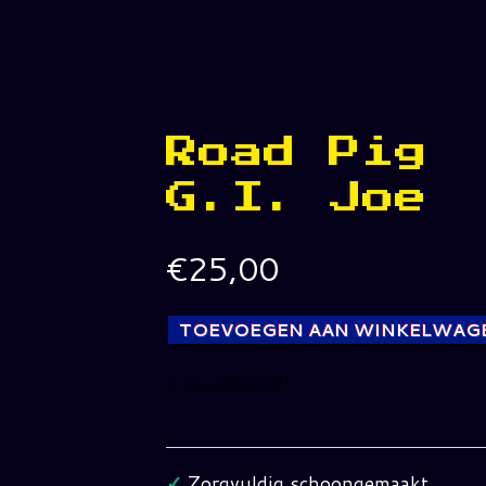
Road Pig
G.I. Joe
€
25,00
TOEVOEGEN AAN WINKELWAG
1 op voorraad
Road
Pig
G.I.
✓
Zorgvuldig schoongemaakt