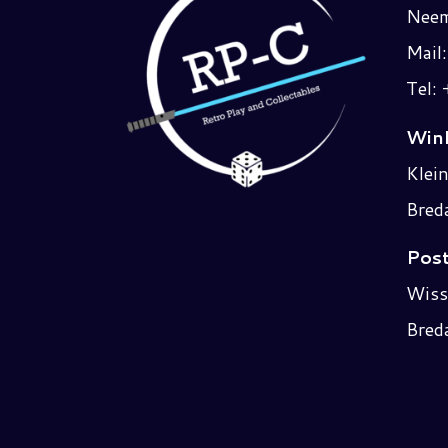
Neem
Mail
Tel:
Wink
Klei
Bred
Post
Wiss
Bred