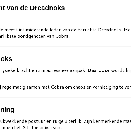
cht van de Dreadnoks
 de meest intimiderende leden van de beruchte Dreadnoks. Met 
arlijkste bondgenoten van Cobra.
noks
fysieke kracht en zijn agressieve aanpak.
Daardoor
wordt hij
ij regelmatig samen met
Cobra
om chaos en vernietiging te ve
jning
ndrukwekkende postuur en ruige uiterlijk. Zijn kenmerkende m
innen het G.I. Joe universum.