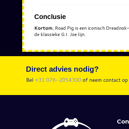
Conclusie
Kortom
, Road Pig is een iconisch Dreadno
de klassieke G.I. Joe lijn.
Direct advies nodig?
Bel
+31 076-2054300
of neem contact op 
Con