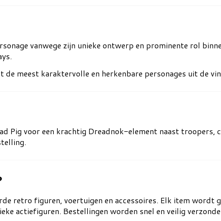
ersonage vanwege zijn unieke ontwerp en prominente rol bin
ays.
de meest karaktervolle en herkenbare personages uit de vinta
ad Pig voor een krachtig Dreadnok-element naast troopers,
elling.
?
rde retro figuren, voertuigen en accessoires. Elk item wordt g
ieke actiefiguren. Bestellingen worden snel en veilig verzond