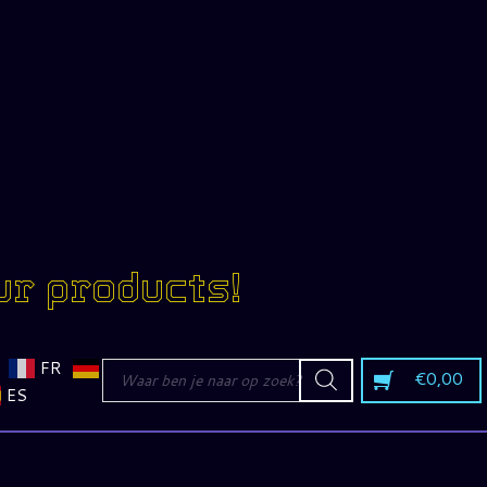
ur products!
Producten
FR
€
0,00
zoeken
ES