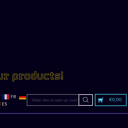
ur products!
Producten
FR
€
0,00
zoeken
ES