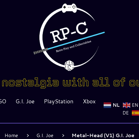
nostalgia with all of o
GO
G.I. Joe
PlayStation
Xbox
NL
EN
DE
Home
G.I. Joe
Metal-Head (V1) G.I. Joe