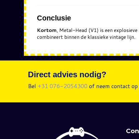
Conclusie
Kortom
, Metal-Head (V1) is een explosieve
combineert binnen de klassieke vintage lijn.
Direct advies nodig?
Bel
+31 076-2054300
of neem contact op 
Con