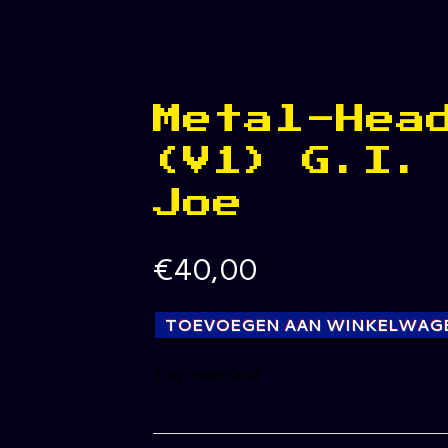
Metal-Hea
(V1) G.I.
Joe
€
40,00
TOEVOEGEN AAN WINKELWAG
1 op voorraad
Metal-
Head