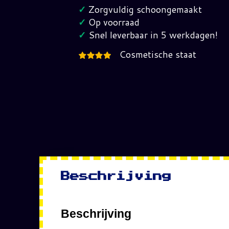
(V1)
✓
Zorgvuldig schoongemaakt
G.I.
✓
Op voorraad
Joe
✓
Snel leverbaar in 5 werkdagen!
hoeveelheid
Cosmetische staat
Beschrijving
Beschrijving