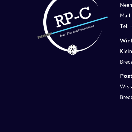
Neem
Mail
Tel:
Wink
Klei
Bred
Post
Wiss
Bred