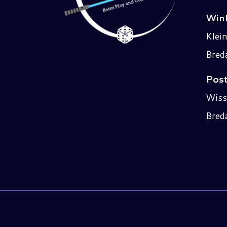
Wink
Klei
Bred
Post
Wiss
Bred