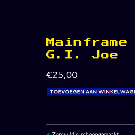
Mainframe
G.I. Joe
€
25,00
TOEVOEGEN AAN WINKELWAG
1 op voorraad
Mainframe
G.I.
Joe
✓
Zorgvuldig schoongemaakt