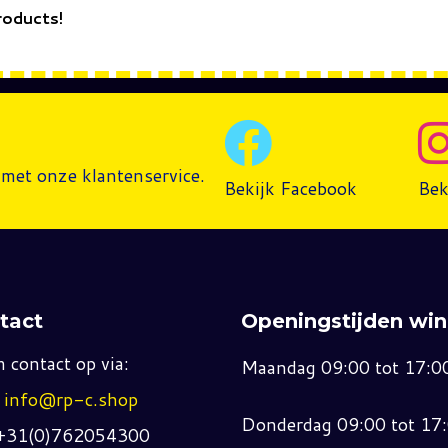
roducts!
met onze klantenservice.
Bekijk Facebook
Bek
tact
Openingstijden win
 contact op via:
Maandag 09:00 tot 17:0
:
info@rp-c.shop
Donderdag 09:00 tot 17
 +31(0)762054300