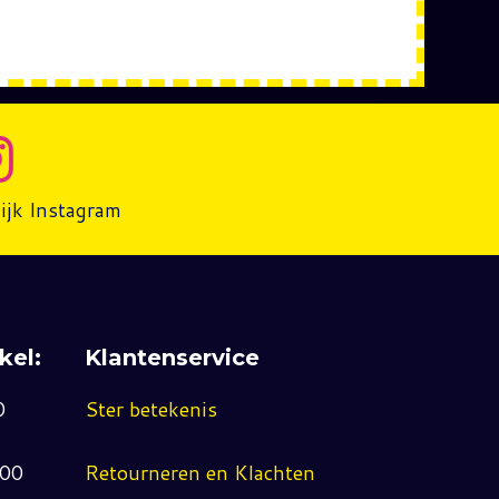
ijk Instagram
kel:
Klantenservice
0
Ster betekenis
:00
Retourneren en Klachten