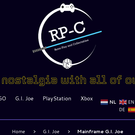
nostalgia with all of o
GO
G.I. Joe
PlayStation
Xbox
NL
EN
DE
Home
G.I. Joe
Mainframe G.I. Joe