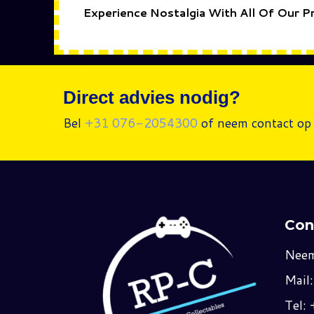
Experience Nostalgia With All Of Our P
Direct advies nodig?
Bel
+31 076-2054300
of neem contact op 
Con
Neem
Mail
Tel: