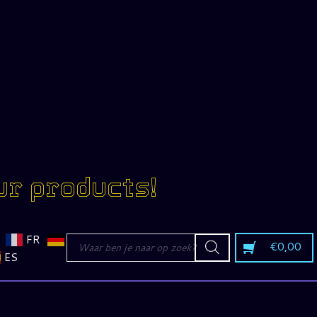
ur products!
Producten
FR
€
0,00
zoeken
ES