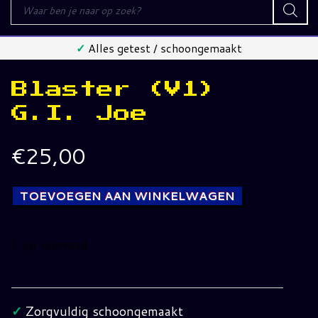
Producten
zoeken
✓
Alles getest / schoongemaakt
Blaster (V1)
G.I. Joe
€
25,00
TOEVOEGEN AAN WINKELWAGEN
1 op voorraad
Blaster
(V1)
G.I.
✓
Zorgvuldig schoongemaakt