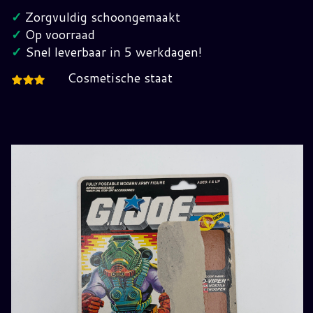
Cardback
✓
Zorgvuldig schoongemaakt
G.I.
✓
Op voorraad
Joe
✓
Snel leverbaar in 5 werkdagen!
hoeveelheid
Cosmetische staat