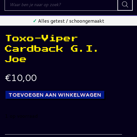
Producten
zoeken
✓
Alles getest / schoongemaakt
Toxo-Viper
Cardback G.I.
Joe
€
10,00
TOEVOEGEN AAN WINKELWAGEN
1 op voorraad
Toxo-
Viper