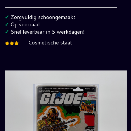
Copperhead
Cardback
✓
Zorgvuldig schoongemaakt
G.I.
✓
Op voorraad
Joe
✓
Snel leverbaar in 5 werkdagen!
hoeveelheid
Cosmetische staat