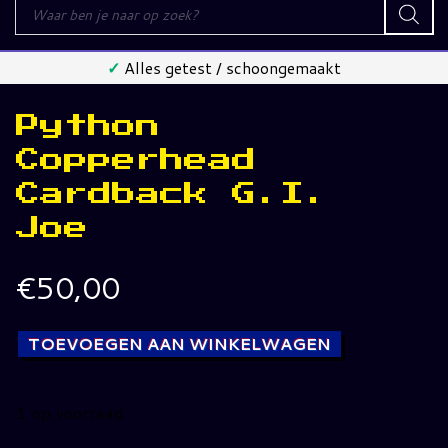
Producten
zoeken
✓
Alles getest / schoongemaakt
Python
Copperhead
Cardback G.I.
Joe
€
50,00
TOEVOEGEN AAN WINKELWAGEN
1 op voorraad
Python