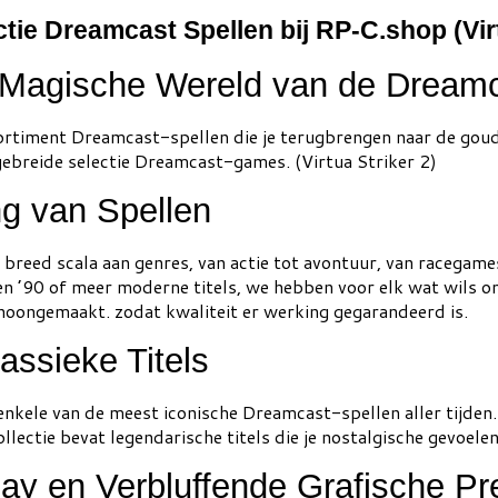
tie Dreamcast Spellen bij RP-C.shop (Virt
 Magische Wereld van de Dream
ortiment Dreamcast-spellen die je terugbrengen naar de gou
tgebreide selectie Dreamcast-games. (Virtua Striker 2)
g van Spellen
breed scala aan genres, van actie tot avontuur, van racegame
aren ’90 of meer moderne titels, we hebben voor elk wat wils o
hoongemaakt. zodat kwaliteit er werking gegarandeerd is.
assieke Titels
an enkele van de meest iconische Dreamcast-spellen aller tijd
ollectie bevat legendarische titels die je nostalgische gevoele
y en Verbluffende Grafische Pre