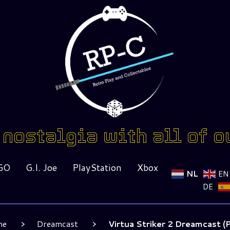
nostalgia with all of o
GO
G.I. Joe
PlayStation
Xbox
NL
EN
DE
me
Dreamcast
Virtua Striker 2 Dreamcast (