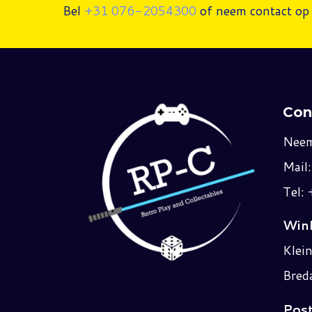
Bel
+31 076-2054300
of neem contact op 
Con
Neem
Mail
Tel:
Wink
Klei
Bred
Post