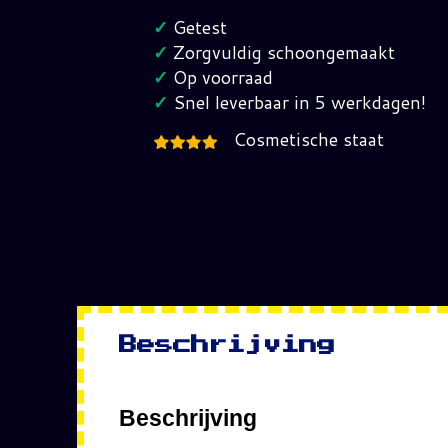
2
✓
Getest
Dreamcast
✓
Zorgvuldig schoongemaakt
(PAL)
✓
Op voorraad
hoeveelheid
✓
Snel leverbaar in 5 werkdagen!
Cosmetische staat
Beschrijving
Beschrijving