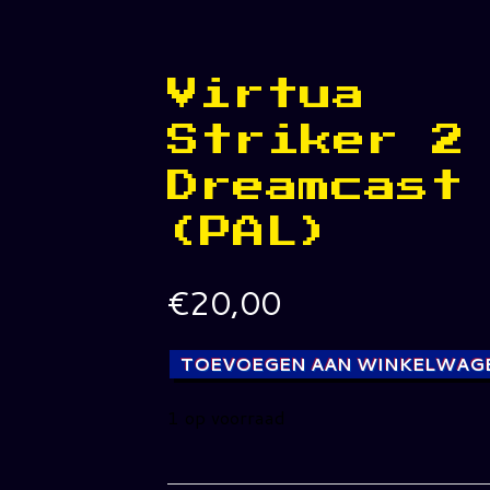
Virtua
Striker 2
Dreamcast
(PAL)
€
20,00
TOEVOEGEN AAN WINKELWAG
1 op voorraad
Virtua
Striker