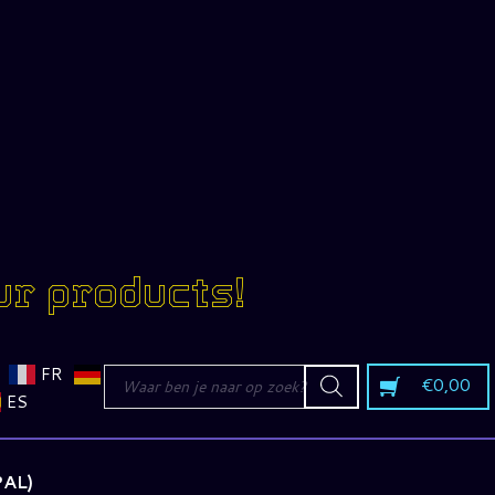
ur products!
Producten
FR
€
0,00
zoeken
ES
PAL)