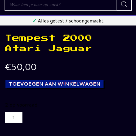
Producten
zoeken
✓
Alles getest / schoongemaakt
Tempest 2000
Atari Jaguar
€
50,00
TOEVOEGEN AAN WINKELWAGEN
2 op voorraad
Tempest
2000
Atari