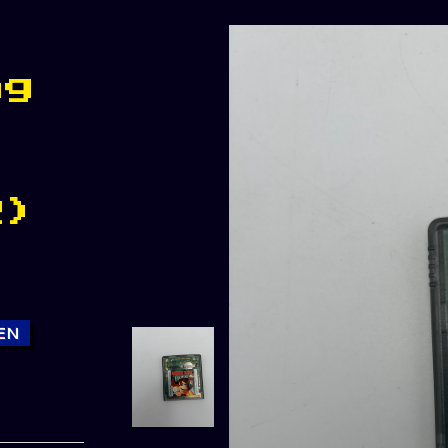
ng
R)
EN