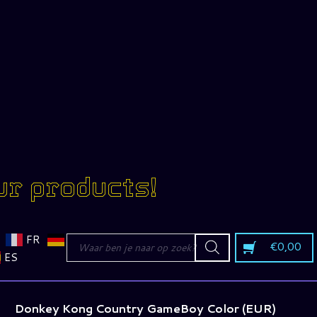
ur products!
Producten
FR
€
0,00
zoeken
ES
Donkey Kong Country GameBoy Color (EUR)