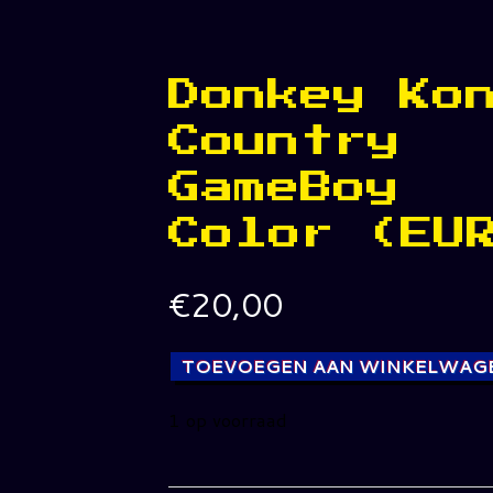
Donkey Ko
Country
GameBoy
Color (EU
€
20,00
TOEVOEGEN AAN WINKELWAG
1 op voorraad
Donkey
Kong