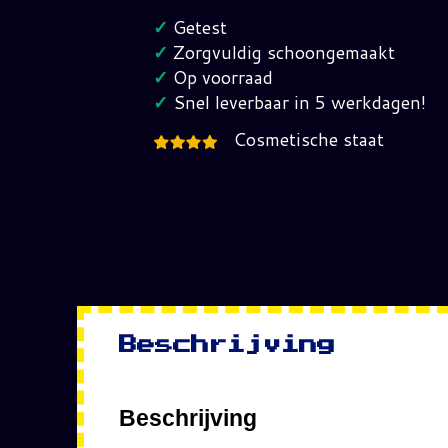
Country
✓
Getest
GameBoy
✓
Zorgvuldig schoongemaakt
Color
✓
Op voorraad
(EUR)
✓
Snel leverbaar in 5 werkdagen!
hoeveelheid
Cosmetische staat
Beschrijving
Beschrijving