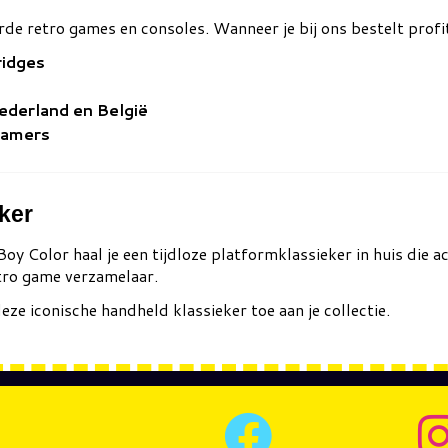
rde retro games en consoles. Wanneer je bij ons bestelt profit
ridges
Nederland en België
gamers
ker
y Color haal je een tijdloze platformklassieker in huis die ac
etro game verzamelaar.
eze iconische handheld klassieker toe aan je collectie.