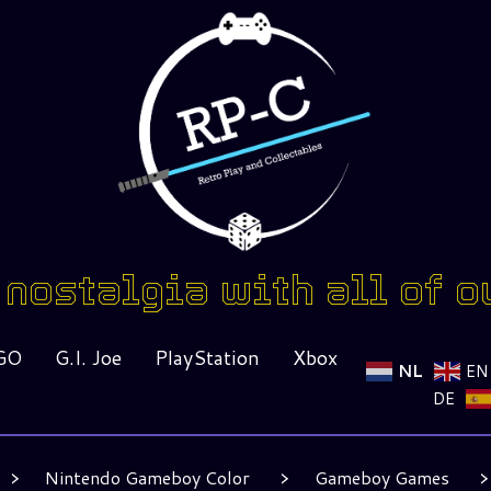
nostalgia with all of o
GO
G.I. Joe
PlayStation
Xbox
NL
EN
DE
Nintendo Gameboy Color
Gameboy Games