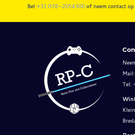
Bel
+31 076-2054300
of neem contact op 
Con
Neem
Mail
Tel:
Wink
Klei
Bred